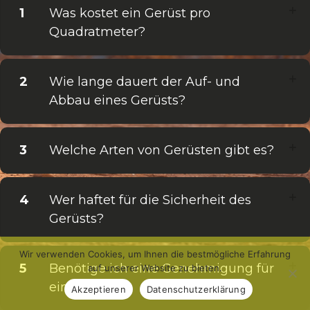
1
Was kostet ein Gerüst pro
Quadratmeter?
2
Wie lange dauert der Auf- und
Abbau eines Gerüsts?
3
Welche Arten von Gerüsten gibt es?
4
Wer haftet für die Sicherheit des
Gerüsts?
Wir verwenden Cookies, um Ihnen die bestmögliche Erfahrung
5
Benötige ich eine Genehmigung für
auf unserer Website zu bieten.
ein Gerüst?
Akzeptieren
Datenschutzerklärung